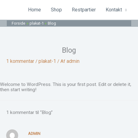
Gå
til
Home
Shop
Restpartier
Kontakt
indholdet
Forside
plakat-1
Blog
Blog
1 kommentar
plakat-1
admin
/
/ Af
Welcome to WordPress. This is your first post. Edit or delete it,
then start writing!
1 kommentar til “Blog”
ADMIN