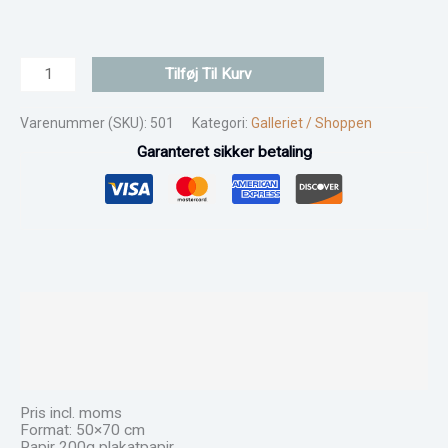
Tilføj Til Kurv
Varenummer (SKU):
501
Kategori:
Galleriet / Shoppen
Garanteret sikker betaling
Beskrivelse
Yderligere information
Anmeldelser (0)
Pris incl. moms
Format: 50×70 cm
Papir 200g plakatpapir