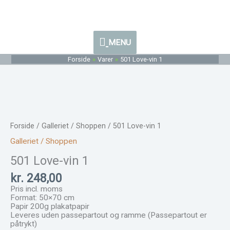
Gå
antal
MENU
til
indholdet
MENU
Forside
Varer
501 Love-vin 1
501
Love-
vin
Forside
/
Galleriet / Shoppen
/ 501 Love-vin 1
1
antal
Galleriet / Shoppen
501 Love-vin 1
kr.
248,00
Pris incl. moms
Format: 50×70 cm
Papir 200g plakatpapir
Leveres uden passepartout og ramme (Passepartout er
påtrykt)