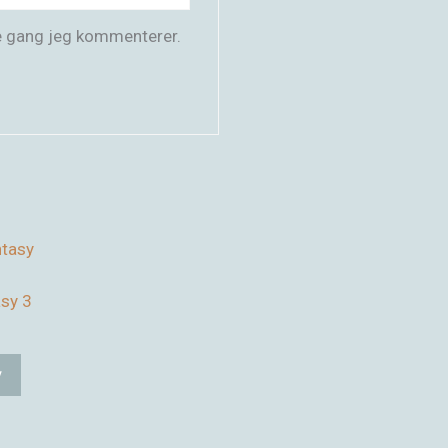
e gang jeg kommenterer.
asy 3
v