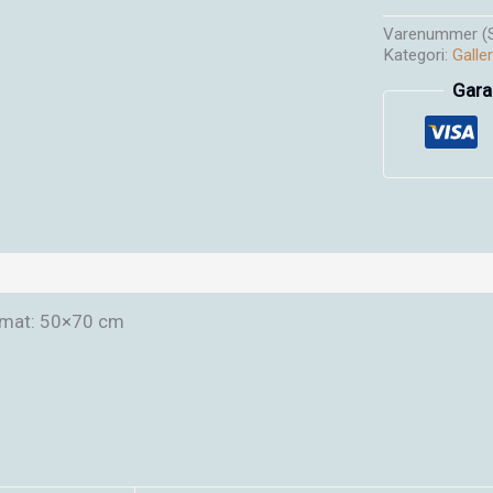
Varenummer (
Kategori:
Galle
Gara
krivelse
Yderligere information
Anmeldelser (0)
mat: 50×70 cm