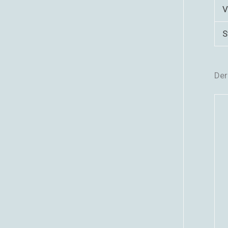
V
S
Der