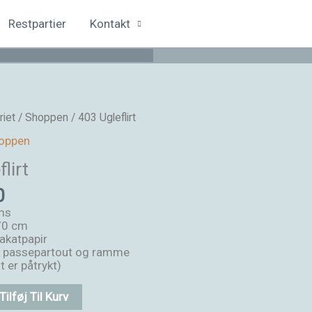
Restpartier
Kontakt
eriet / Shoppen
/ 403 Ugleflirt
hoppen
lirt
0
oms
70 cm
akatpapir
n passepartout og ramme
 er påtrykt)
Tilføj Til Kurv