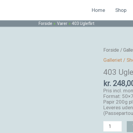
Home
Shop
Forside
Varer
403 Ugleflirt
403
Forside
/
Gall
Ugleflirt
Galleriet / S
antal
403 Uglef
kr.
248,0
Pris incl. m
Format: 50×
Papir 200g pl
Leveres ude
(Passepartout