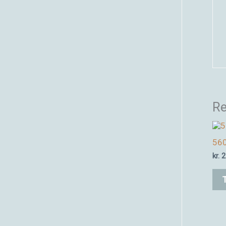
Re
560
kr.
2
T