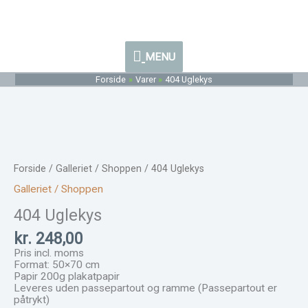
Gå
MENU
til
indholdet
MENU
Forside
Varer
404 Uglekys
404
Uglekys
antal
Forside
/
Galleriet / Shoppen
/ 404 Uglekys
Galleriet / Shoppen
404 Uglekys
kr.
248,00
Pris incl. moms
Format: 50×70 cm
Papir 200g plakatpapir
Leveres uden passepartout og ramme (Passepartout er
påtrykt)