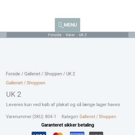
Gå
MENU
til
indholdet
MENU
Forside
Varer
UK 2
Forside
/
Galleriet / Shoppen
/ UK 2
Galleriet / Shoppen
UK 2
Leveres kun ved køb af plakat og så længe lager haves
Varenummer (SKU):
804-1
Kategori:
Galleriet / Shoppen
Garanteret sikker betaling